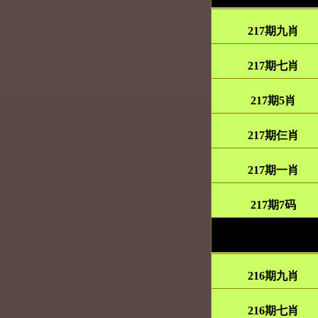
217期九肖
217期七肖
217期5肖
217期仨肖
217期一肖
217期7码
216期九肖
216期七肖