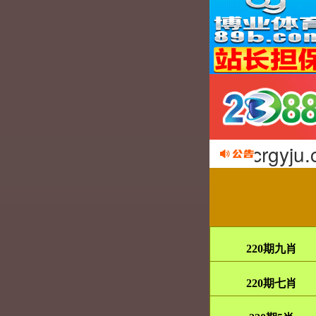
站https://www.crgyju.com/
220期九肖
220期七肖