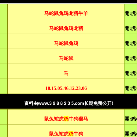
马蛇鼠兔鸡龙猪牛羊
開:虎
马蛇鼠兔鸡龙猪
開:虎
马蛇鼠兔鸡
開:虎
马蛇鼠
開:虎
马
開:虎
18.15.05.46.12.23.06
開:虎
资料由www.3 9 8 8 2 3 5.com长期免费公开!
鼠兔蛇虎
鸡
牛狗猴马
開:鸡
鼠兔蛇虎
鸡
牛狗
開:鸡