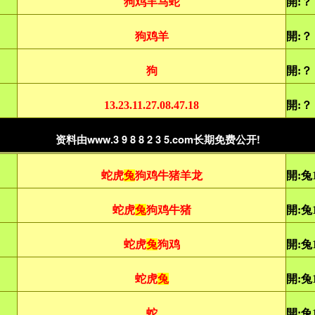
狗鸡羊马蛇
開:
？
狗鸡羊
開:
？
狗
開:
？
13.23.11.27.08.47.18
開:
？
资料由www.3 9 8 8 2 3 5.com长期免费公开!
蛇虎
兔
狗鸡牛猪羊龙
開:兔
蛇虎
兔
狗鸡牛猪
開:兔
蛇虎
兔
狗鸡
開:兔
蛇虎
兔
開:兔
蛇
開:兔