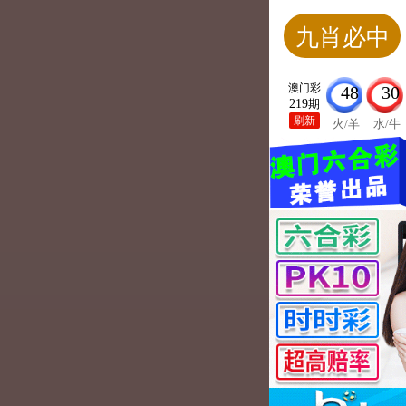
九肖必中
澳门彩
48
30
219
期
刷新
火/羊
水/牛