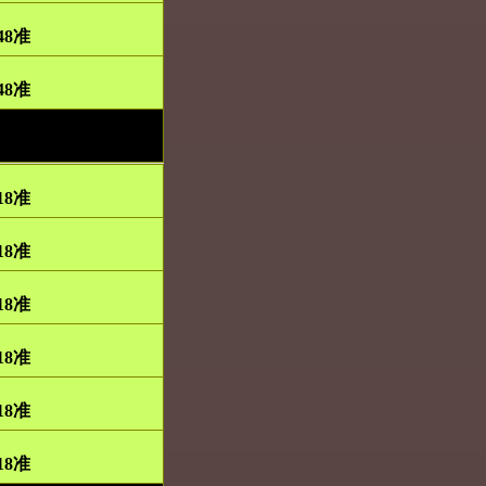
48准
48准
18准
18准
18准
18准
18准
18准