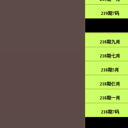
219期7码
218期九肖
218期七肖
218期5肖
218期仨肖
218期一肖
218期7码