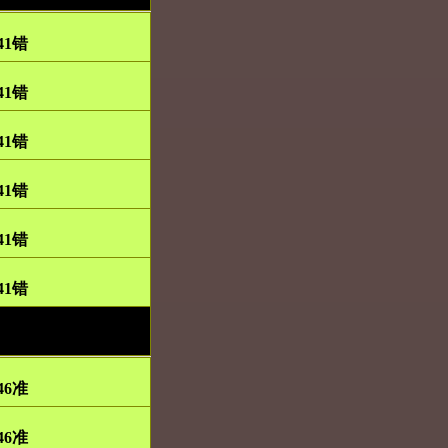
41错
41错
41错
41错
41错
41错
46准
46准